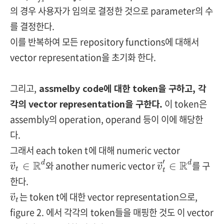
s
의 경우 사용자가 임의로 결정한 것으로 parameter의 수
를 결정한다.
이를 반복하여 모든 repository functions에 대해서
vector representation을 초기화 한다.
그리고,
assmelby code에 대한 token을 구하고, 각
각의 vector representation을 구한다.
이 token은
assembly의 operation, operand 등이 이에 해당한
다.
그래서 each token t에 대해 numeric vector
v
→
t
∈
R
d
v
→
t
′
∈
R
d
′
R
R
와 another
numeric vector
를 구
d
d
∈
∈
v
v
→
→
t
t
한다.
v
→
t
는 token t에 대한 vector representation으로,
v
→
t
figure 2. 에서 각각의 token들을 매핑한 것도 이 vector