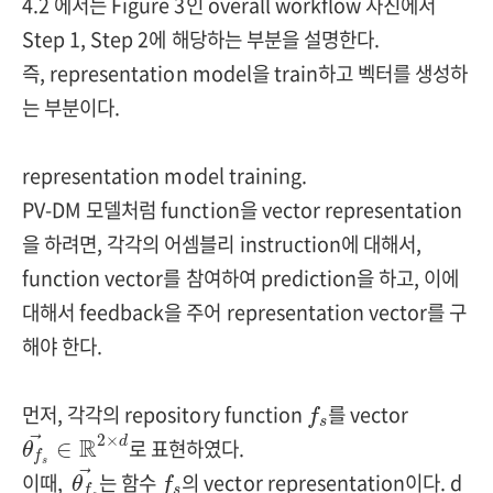
4.2 에서는 Figure 3인 overall workflow 사진에서
Step 1, Step 2에 해당하는 부분을 설명한다.
즉, representation model을 train하고 벡터를 생성하
는 부분이다.
representation model training.
PV-DM 모델처럼 function을 vector representation
을 하려면, 각각의 어셈블리 instruction에 대해서,
function vector를 참여하여 prediction을 하고, 이에
대해서 feedback을 주어 representation vector를 구
해야 한다.
f
s
먼저, 각각의 repository function
를 vector
f
s
θ
f
s
→
∈
R
2
×
d
2
×
R
로 표현하였다.
→
d
∈
θ
f
θ
f
s
→
s
f
s
이때,
는 함수
의 vector representation이다. d
→
θ
f
s
f