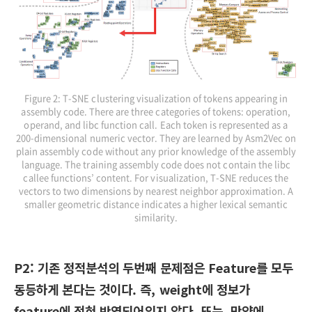
Figure 2: T-SNE clustering visualization of tokens appearing in
assembly code. There are three categories of tokens: operation,
operand, and libc function call. Each token is represented as a
200-dimensional numeric vector. They are learned by Asm2Vec on
plain assembly code without any prior knowledge of the assembly
language. The training assembly code does not contain the libc
callee functions’ content. For visualization, T-SNE reduces the
vectors to two dimensions by nearest neighbor approximation. A
smaller geometric distance indicates a higher lexical semantic
similarity.
P2:
기존 정적분석의 두번째 문제점은 Feature를 모두
동등하게 본다는 것이다. 즉, weight에 정보가
feature에 전혀 반영되어있지 않다.
또는, 만약에