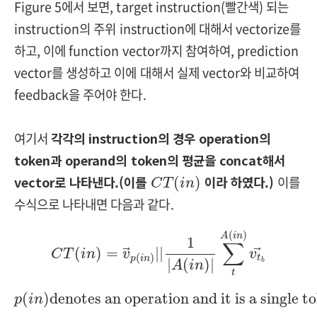
Figure 5에서 보면, target instruction(빨간색) 되는
instruction의 주위 instruction에 대해서 vectorize를
하고, 이에 function vector까지 참여하여, prediction
vector를 생성하고 이에 대해서 실제 vector와 비교하여
feedback을 주어야 한다.
여기서
각각의 instruction의 경우 operation의
token과 operand의 token의 평균을 concat해서
C
T
(
i
n
)
vector로 나타낸다.(이를
이라 하였다.)
이를
(
)
C
T
i
n
수식으로 나타내면 다음과 같다.
C
T
(
i
n
)
=
v
→
p
(
i
n
)
|
|
1
|
A
(
i
n
)
|
∑
t
A
(
i
n
)
v
t
b
→
(
)
A
i
n
1
∑
(
)
=
|
|
C
T
i
n
v
v
→
→
(
)
t
p
i
n
|
(
)
|
b
A
i
n
t
p
(
i
n
)
denotes an operation and it is a singl
(
)
denotes an operation and it is a single t
p
i
n