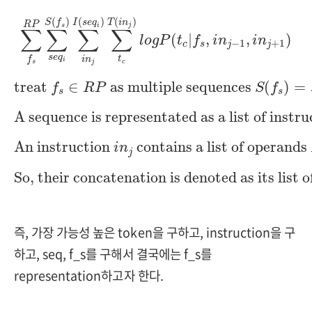
∑
f
s
R
P
∑
s
e
q
i
S
(
f
s
)
∑
i
n
j
I
(
s
e
q
i
)
∑
t
c
T
(
i
n
j
)
l
o
g
(
)
(
)
(
)
T
i
n
S
f
I
s
e
q
R
P
j
s
i
∑
∑
∑
∑
(
|
,
,
)
l
o
g
P
t
f
i
n
i
n
−
1
+
1
c
s
j
j
s
e
q
t
f
i
n
i
c
s
j
treat
f
s
∈
R
P
as multiple sequences
S
(
f
s
)
=
s
treat 
∈
 as multiple sequences 
(
)
=
f
R
P
S
f
s
s
A sequence is representated as a list of in
A sequence is representated as a list of instru
An instruction
i
n
j
contains a list of operan
An instruction 
 contains a list of operands 
i
n
j
So, their concatenation is denoted as its li
So, their concatenation is denoted as its list o
즉, 가장 가능성 높은 token을 구하고, instruction을 구
하고, seq, f_s를 구해서 결국에는 f_s를
representation하고자 한다.