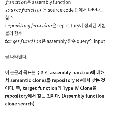
은 assembly function
f
u
n
c
t
i
o
n
s
o
u
r
c
e
f
u
n
c
t
i
o
n
은 source code 단에서 나타나는
s
o
u
r
c
e
f
u
n
c
t
i
o
n
함수
r
e
p
o
s
i
t
o
r
y
f
u
n
c
t
i
o
n
은 repository에 정의된 어셈
r
e
p
o
s
i
t
o
r
y
f
u
n
c
t
i
o
n
블리 함수
t
a
r
g
e
t
f
u
n
c
t
i
o
n
은 assembly 함수 query의 input
t
a
r
g
e
t
f
u
n
c
t
i
o
n
을 나타낸다.
이 논문의 목표는
주어진 assembly function에 대해
서 semantic clones를 repository RP에서 찾는 것
이다. 즉, target function의 Type IV Clone을
repository에서 찾는 것이다. (
Assembly function
clone search)