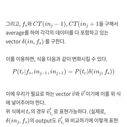
C
T
(
i
n
j
−
1
)
C
T
(
i
n
j
+
1
f
s
그리고,
와
,
을 구해서
(
−
1
)
(
+
1
f
C
T
i
n
C
T
i
n
s
j
j
average를 하여 각각의 데이터를 다 포함하고 있는
δ
(
i
n
,
f
s
)
vector
를 구한다.
(
,
)
δ
i
n
f
s
이를 이용하면, 식을 다음과 같이 변화시킬 수 있다.
P
(
t
c
|
f
s
,
i
n
j
−
1
,
i
n
j
+
1
)
=
P
(
t
c
|
δ
(
i
n
j
,
f
s
)
)
(
|
,
,
)
=
(
|
(
,
)
)
P
t
f
i
n
i
n
P
t
δ
i
n
f
−
1
+
1
c
s
j
j
c
j
s
v
→
′
v
→
′
이에 우리가 필요로 하는 vector
와
이기에 이를 위 식
v
v
→
→
에 넣어주어야 한다.
v
→
t
c
′
t
c
′
위 식에서
의 경우
로 표현가능하다. (실제로,
t
v
→
c
t
v
→
t
c
′
δ
(
i
n
j
,
f
s
)
c
′
의
output도
와 비교하기에 이렇게 표현
(
,
)
δ
i
n
f
v
→
j
s
t
c