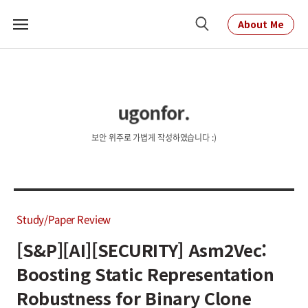
About Me
메
검
뉴
색
ugonfor.
보안 위주로 가볍게 작성하였습니다 :)
Study/Paper Review
[S&P][AI][SECURITY] Asm2Vec:
Boosting Static Representation
Robustness for Binary Clone