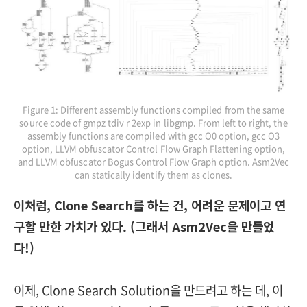
Figure 1: Different assembly functions compiled from the same
source code of gmpz tdiv r 2exp in libgmp. From left to right, the
assembly functions are compiled with gcc O0 option, gcc O3
option, LLVM obfuscator Control Flow Graph Flattening option,
and LLVM obfuscator Bogus Control Flow Graph option. Asm2Vec
can statically identify them as clones.
이처럼, Clone Search를 하는 건, 어려운 문제이고 연
구할 만한 가치가 있다. (그래서 Asm2Vec을 만들었
다!)
이제, Clone Search Solution을 만드려고 하는 데, 이