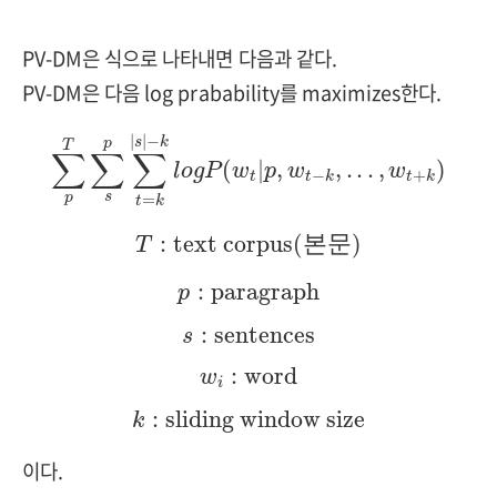
PV-DM은 식으로 나타내면 다음과 같다.
PV-DM은 다음 log prabability를 maximizes한다.
∑
p
T
∑
s
p
∑
t
=
k
|
s
|
−
k
l
o
g
P
(
w
t
|
p
,
w
t
−
k
,
.
.
.
,
w
|
|
−
s
k
p
T
∑
∑
∑
(
|
,
,
.
.
.
,
)
l
o
g
P
w
p
w
w
−
+
t
t
k
t
k
s
p
=
t
k
T
:
text corpus(본문)
:
text corpus(
)
본
문
T
p
:
paragraph
:
paragraph
p
s
:
sentences
:
sentences
s
w
i
:
word
:
word
w
i
k
:
sliding window size
:
sliding window size
k
이다.