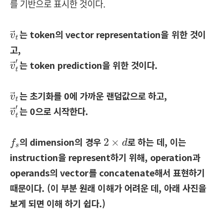
를 기반으로 표시한 것이다.
v
→
t
는 token의 vector representation을 위한 것이
v
→
t
고,
v
→
t
′
′
는 token prediction을 위한 것이다.
v
→
t
v
→
t
는 초기화를 0에 가까운 랜덤값으로 하고,
v
→
t
v
→
t
′
′
는 0으로 시작한다.
v
→
t
f
s
2
×
d
의 dimension의 경우
로 하는 데, 이는
2
×
f
d
s
instruction을 represent하기 위해, operation과
operands의 vector를 concatenate해서 표현하기
때문이다. (이 부분 원래 이해가 어려운 데, 아래 사진을
보게 되면 이해 하기 쉽다.)